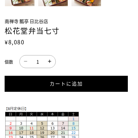
南禅寺 瓢亭 日比谷店
松花堂弁当七寸
¥8,080
個数
カートに追加