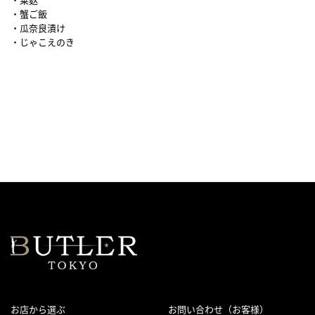
・蟹ご飯
・瓜奈良漬け
・じゃこえのき
南禅寺 瓢亭 日比谷 なんぜんじ、ひょうてい、日本料理、和食、日本
食、ミシュラン、ディナー、和、懐石料理、おかず、ランチ、会議、接
待、Lunch、ディナー、4000円、5000円、弁当
お店から選ぶ
お問い合わせ（お客様）