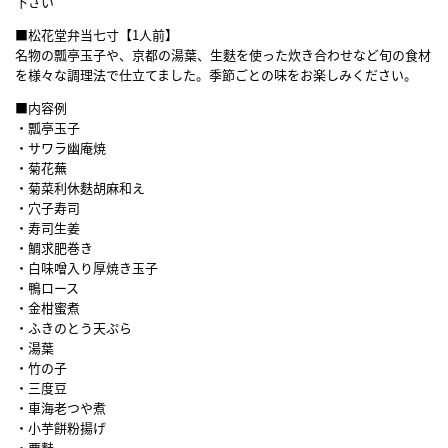
下さい
■松花堂弁当七寸【1人前】
名物の瓢亭玉子や、京都の湯葉、生麩を使った炊き合わせなど旬の食材
を様々な調理法で仕立てました。季節ごとの味をお楽しみください。
■内容例
・瓢亭玉子
・サワラ幽庵焼
・菊花蕪
・菊菜利休麩胡麻和え
・穴子寿司
・寿司生姜
・鯛求肥巻き
・白味噌入り厚焼き玉子
・鴨ロース
・金柑蜜煮
・ふきのとう天ぷら
・湯葉
・竹の子
・三度豆
・車海老つや煮
・小芋餅粉揚げ
・粟麩