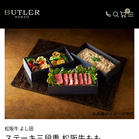
0
松阪牛 よし田
ステーキ三段重 松阪牛もも