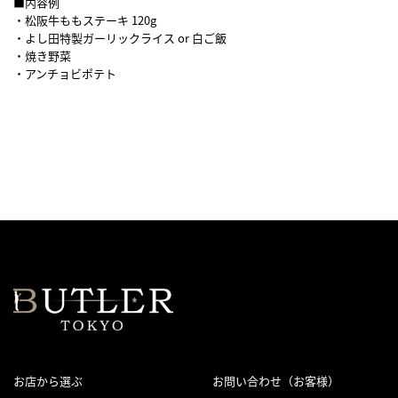
■内容例
・松阪牛ももステーキ 120g
・よし田特製ガーリックライス or 白ご飯
・焼き野菜
・アンチョビポテト
松阪牛 よし田、吉田、日本料理、和食、日本食、ランチ、会議、接待、
Lunch、ディナー、3,000円、和、肉、牛、弁当、和牛
お店から選ぶ
お問い合わせ（お客様）